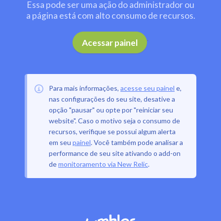
Essa pode ser uma ação do administrador ou
a página está com alto consumo de recursos.
.
Acessar painel
Para mais informações,
acesse seu painel
e,
nas configurações do seu site, desative a
opção "pausar" ou opte por "reiniciar seu
website". Caso o motivo seja o consumo de
recursos, verifique se possui algum alerta
em seu
painel
. Você também pode analisar a
performance de seu site ativando o add-on
de
monitoramento via New Relic
.