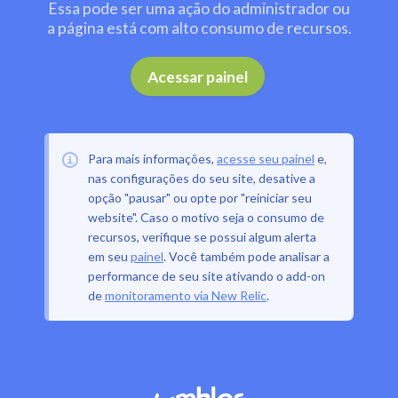
Essa pode ser uma ação do administrador ou
a página está com alto consumo de recursos.
.
Acessar painel
Para mais informações,
acesse seu painel
e,
nas configurações do seu site, desative a
opção "pausar" ou opte por "reiniciar seu
website". Caso o motivo seja o consumo de
recursos, verifique se possui algum alerta
em seu
painel
. Você também pode analisar a
performance de seu site ativando o add-on
de
monitoramento via New Relic
.