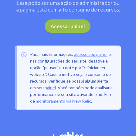
Essa pode ser uma ação do administrador ou
a página está com alto consumo de recursos.
.
Acessar painel
Para mais informações,
acesse seu painel
e,
nas configurações do seu site, desative a
opção "pausar" ou opte por "reiniciar seu
website". Caso o motivo seja o consumo de
recursos, verifique se possui algum alerta
em seu
painel
. Você também pode analisar a
performance de seu site ativando o add-on
de
monitoramento via New Relic
.