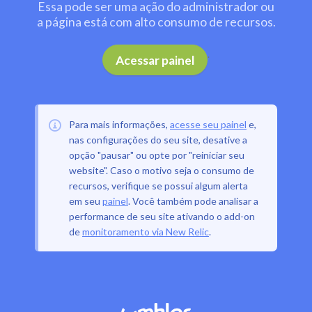
Essa pode ser uma ação do administrador ou
a página está com alto consumo de recursos.
.
Acessar painel
Para mais informações,
acesse seu painel
e,
nas configurações do seu site, desative a
opção "pausar" ou opte por "reiniciar seu
website". Caso o motivo seja o consumo de
recursos, verifique se possui algum alerta
em seu
painel
. Você também pode analisar a
performance de seu site ativando o add-on
de
monitoramento via New Relic
.