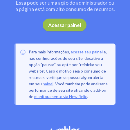
Essa pode ser uma ação do administrador ou
a página está com alto consumo de recursos.
.
Acessar painel
Para mais informações,
acesse seu painel
e,
nas configurações do seu site, desative a
opção "pausar" ou opte por "reiniciar seu
website". Caso o motivo seja o consumo de
recursos, verifique se possui algum alerta
em seu
painel
. Você também pode analisar a
performance de seu site ativando o add-on
de
monitoramento via New Relic
.