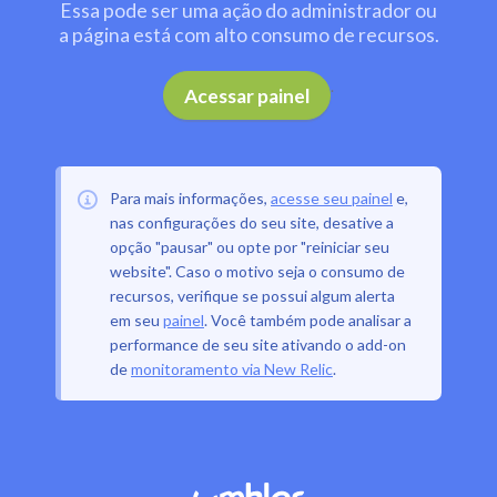
Essa pode ser uma ação do administrador ou
a página está com alto consumo de recursos.
.
Acessar painel
Para mais informações,
acesse seu painel
e,
nas configurações do seu site, desative a
opção "pausar" ou opte por "reiniciar seu
website". Caso o motivo seja o consumo de
recursos, verifique se possui algum alerta
em seu
painel
. Você também pode analisar a
performance de seu site ativando o add-on
de
monitoramento via New Relic
.