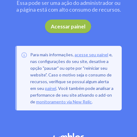
Essa pode ser uma ação do administrador ou
a página está com alto consumo de recursos.
.
Acessar painel
Para mais informações,
acesse seu painel
e,
nas configurações do seu site, desative a
opção "pausar" ou opte por "reiniciar seu
website". Caso o motivo seja o consumo de
recursos, verifique se possui algum alerta
em seu
painel
. Você também pode analisar a
performance de seu site ativando o add-on
de
monitoramento via New Relic
.