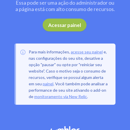
Essa pode ser uma ação do administrador ou
a página está com alto consumo de recursos.
.
Acessar painel
Para mais informações,
acesse seu painel
e,
nas configurações do seu site, desative a
opção "pausar" ou opte por "reiniciar seu
website". Caso o motivo seja o consumo de
recursos, verifique se possui algum alerta
em seu
painel
. Você também pode analisar a
performance de seu site ativando o add-on
de
monitoramento via New Relic
.