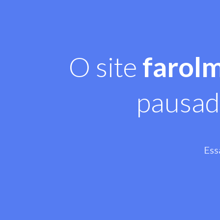
O site
farol
pausad
Ess