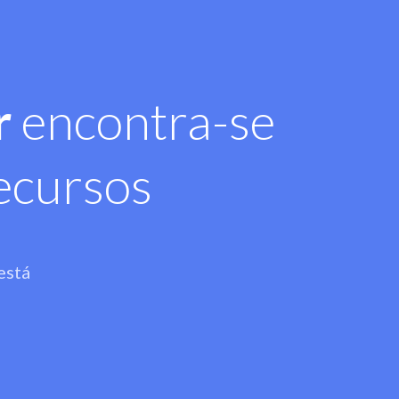
r
encontra-se
ecursos
está