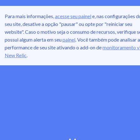
Para mais informações,
acesse seu painel
e, nas configurações d
seu site, desative a opção "pausar" ou opte por "reiniciar seu
website". Caso o motivo seja o consumo de recursos, verifique s
possui algum alerta em seu
painel
. Você também pode analisar a
performance de seu site ativando o add-on de
monitoramento v
New Relic
.