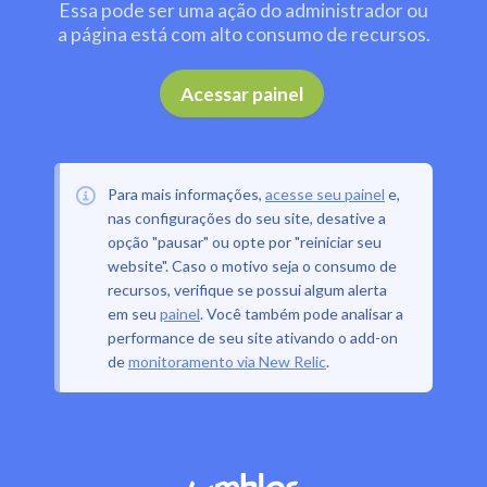
Essa pode ser uma ação do administrador ou
a página está com alto consumo de recursos.
.
Acessar painel
Para mais informações,
acesse seu painel
e,
nas configurações do seu site, desative a
opção "pausar" ou opte por "reiniciar seu
website". Caso o motivo seja o consumo de
recursos, verifique se possui algum alerta
em seu
painel
. Você também pode analisar a
performance de seu site ativando o add-on
de
monitoramento via New Relic
.