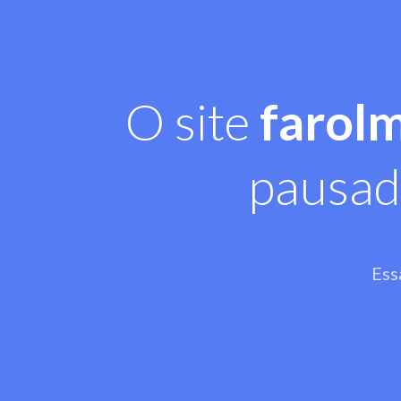
O site
farol
pausad
Ess