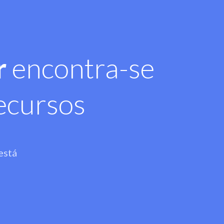
r
encontra-se
ecursos
está