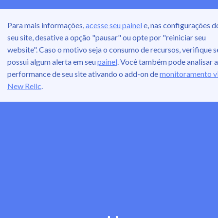
Para mais informações,
acesse seu painel
e, nas configurações d
seu site, desative a opção "pausar" ou opte por "reiniciar seu
website". Caso o motivo seja o consumo de recursos, verifique s
possui algum alerta em seu
painel
. Você também pode analisar a
performance de seu site ativando o add-on de
monitoramento v
New Relic
.