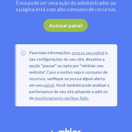
Essa pode ser uma ação do administrador ou
a página está com alto consumo de recursos.
.
Acessar painel
Para mais informações,
acesse seu painel
e,
nas configurações do seu site, desative a
opção "pausar" ou opte por "reiniciar seu
website". Caso o motivo seja o consumo de
recursos, verifique se possui algum alerta
em seu
painel
. Você também pode analisar a
performance de seu site ativando o add-on
de
monitoramento via New Relic
.