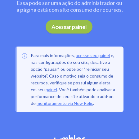
Essa pode ser uma ação do administrador ou
a página está com alto consumo de recursos.
.
Acessar painel
Para mais informações,
acesse seu painel
e,
nas configurações do seu site, desative a
opção "pausar" ou opte por "reiniciar seu
website". Caso o motivo seja o consumo de
recursos, verifique se possui algum alerta
em seu
painel
. Você também pode analisar a
performance de seu site ativando o add-on
de
monitoramento via New Relic
.