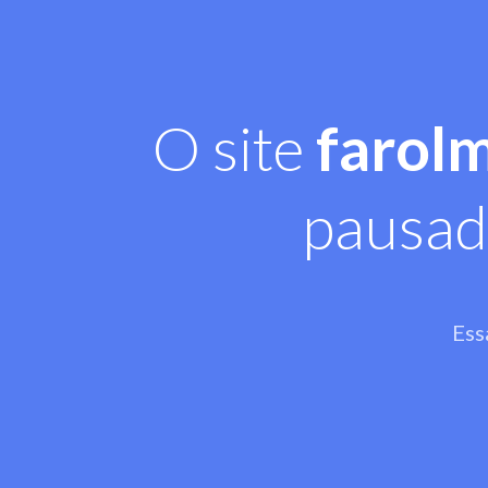
O site
farol
pausad
Ess