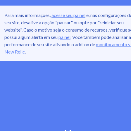
Para mais informações,
acesse seu painel
e, nas configurações d
seu site, desative a opção "pausar" ou opte por "reiniciar seu
website". Caso o motivo seja o consumo de recursos, verifique s
possui algum alerta em seu
painel
. Você também pode analisar a
performance de seu site ativando o add-on de
monitoramento v
New Relic
.