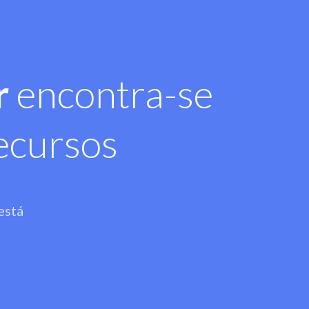
r
encontra-se
ecursos
está