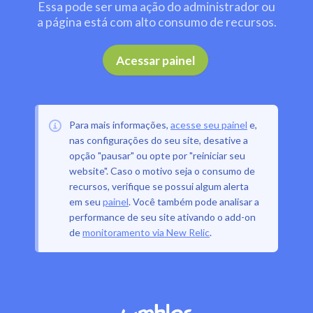
Essa pode ser uma ação do administrador ou
a página está com alto consumo de recursos.
.
Acessar painel
Para mais informações,
acesse seu painel
e,
nas configurações do seu site, desative a
opção "pausar" ou opte por "reiniciar seu
website". Caso o motivo seja o consumo de
recursos, verifique se possui algum alerta
em seu
painel
. Você também pode analisar a
performance de seu site ativando o add-on
de
monitoramento via New Relic
.