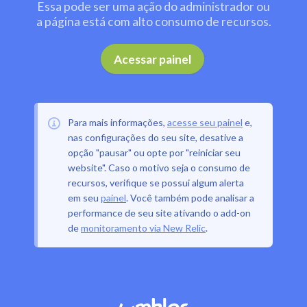
Essa pode ser uma ação do administrador ou
a página está com alto consumo de recursos.
.
Acessar painel
Para mais informações,
acesse seu painel
e,
nas configurações do seu site, desative a
opção "pausar" ou opte por "reiniciar seu
website". Caso o motivo seja o consumo de
recursos, verifique se possui algum alerta
em seu
painel
. Você também pode analisar a
performance de seu site ativando o add-on
de
monitoramento via New Relic
.