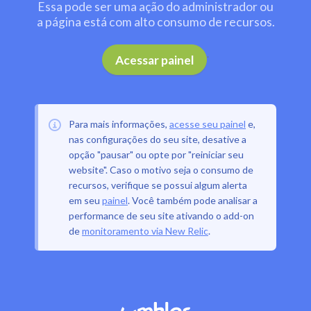
Essa pode ser uma ação do administrador ou
a página está com alto consumo de recursos.
.
Acessar painel
Para mais informações,
acesse seu painel
e,
nas configurações do seu site, desative a
opção "pausar" ou opte por "reiniciar seu
website". Caso o motivo seja o consumo de
recursos, verifique se possui algum alerta
em seu
painel
. Você também pode analisar a
performance de seu site ativando o add-on
de
monitoramento via New Relic
.