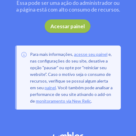
Essa pode ser uma ação do administrador ou
a página está com alto consumo de recursos.
.
Acessar painel
Para mais informações,
acesse seu painel
e,
nas configurações do seu site, desative a
opção "pausar" ou opte por "reiniciar seu
website". Caso o motivo seja o consumo de
recursos, verifique se possui algum alerta
em seu
painel
. Você também pode analisar a
performance de seu site ativando o add-on
de
monitoramento via New Relic
.