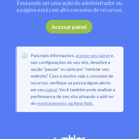
Essa pode ser uma ação do administrador ou
a página está com alto consumo de recursos.
.
Acessar painel
Para mais informações,
acesse seu painel
e,
nas configurações do seu site, desative a
opção "pausar" ou opte por "reiniciar seu
website". Caso o motivo seja o consumo de
recursos, verifique se possui algum alerta
em seu
painel
. Você também pode analisar a
performance de seu site ativando o add-on
de
monitoramento via New Relic
.