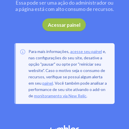
Essa pode ser uma ação do administrador ou
a página está com alto consumo de recursos.
.
Acessar painel
Para mais informações,
acesse seu painel
e,
nas configurações do seu site, desative a
opção "pausar" ou opte por "reiniciar seu
website". Caso o motivo seja o consumo de
recursos, verifique se possui algum alerta
em seu
painel
. Você também pode analisar a
performance de seu site ativando o add-on
de
monitoramento via New Relic
.