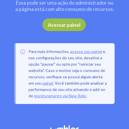
Essa pode ser uma ação do administrador ou
a página está com alto consumo de recursos.
.
Acessar painel
Para mais informações,
acesse seu painel
e,
nas configurações do seu site, desative a
opção "pausar" ou opte por "reiniciar seu
website". Caso o motivo seja o consumo de
recursos, verifique se possui algum alerta
em seu
painel
. Você também pode analisar a
performance de seu site ativando o add-on
de
monitoramento via New Relic
.