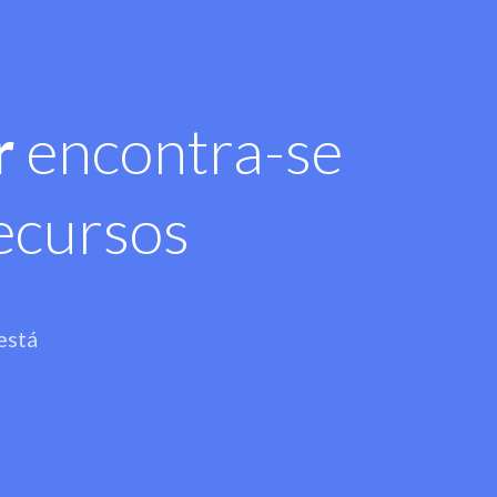
r
encontra-se
ecursos
está