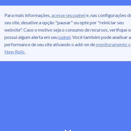
Para mais informações,
acesse seu painel
e, nas configurações d
seu site, desative a opção "pausar" ou opte por "reiniciar seu
website". Caso o motivo seja o consumo de recursos, verifique s
possui algum alerta em seu
painel
. Você também pode analisar a
performance de seu site ativando o add-on de
monitoramento v
New Relic
.