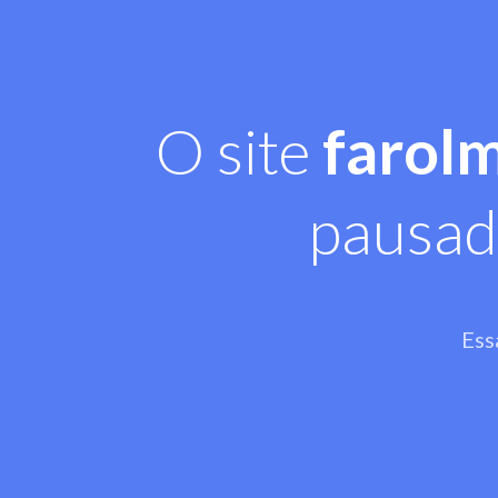
O site
farol
pausad
Ess