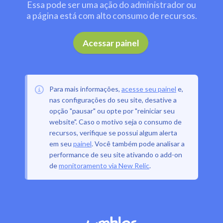
Essa pode ser uma ação do administrador ou
a página está com alto consumo de recursos.
.
Acessar painel
Para mais informações,
acesse seu painel
e,
nas configurações do seu site, desative a
opção "pausar" ou opte por "reiniciar seu
website". Caso o motivo seja o consumo de
recursos, verifique se possui algum alerta
em seu
painel
. Você também pode analisar a
performance de seu site ativando o add-on
de
monitoramento via New Relic
.