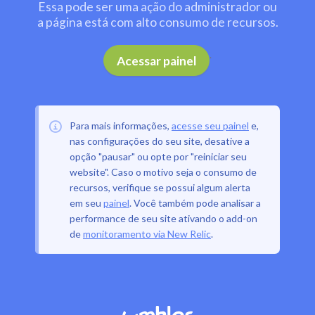
Essa pode ser uma ação do administrador ou
a página está com alto consumo de recursos.
.
Acessar painel
Para mais informações,
acesse seu painel
e,
nas configurações do seu site, desative a
opção "pausar" ou opte por "reiniciar seu
website". Caso o motivo seja o consumo de
recursos, verifique se possui algum alerta
em seu
painel
. Você também pode analisar a
performance de seu site ativando o add-on
de
monitoramento via New Relic
.