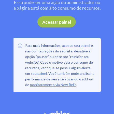
Essa pode ser uma ação do administrador ou
a página está com alto consumo de recursos.
.
Acessar painel
Para mais informações,
acesse seu painel
e,
nas configurações do seu site, desative a
opção "pausar" ou opte por "reiniciar seu
website". Caso o motivo seja o consumo de
recursos, verifique se possui algum alerta
em seu
painel
. Você também pode analisar a
performance de seu site ativando o add-on
de
monitoramento via New Relic
.