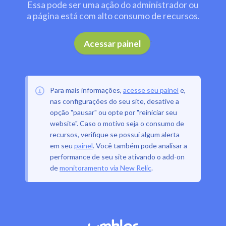
Essa pode ser uma ação do administrador ou
a página está com alto consumo de recursos.
.
Acessar painel
Para mais informações,
acesse seu painel
e,
nas configurações do seu site, desative a
opção "pausar" ou opte por "reiniciar seu
website". Caso o motivo seja o consumo de
recursos, verifique se possui algum alerta
em seu
painel
. Você também pode analisar a
performance de seu site ativando o add-on
de
monitoramento via New Relic
.