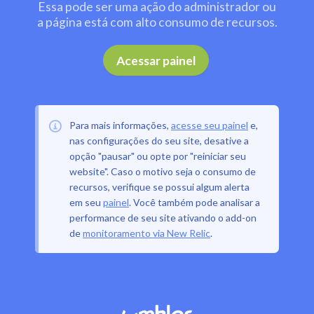
Essa pode ser uma ação do administrador ou
a página está com alto consumo de recursos.
.
Acessar painel
Para mais informações,
acesse seu painel
e,
nas configurações do seu site, desative a
opção "pausar" ou opte por "reiniciar seu
website". Caso o motivo seja o consumo de
recursos, verifique se possui algum alerta
em seu
painel
. Você também pode analisar a
performance de seu site ativando o add-on
de
monitoramento via New Relic
.