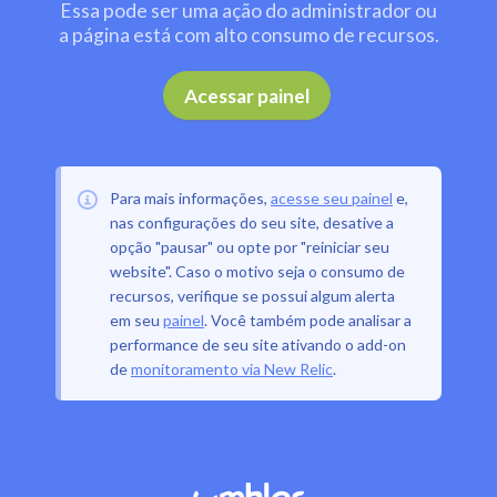
Essa pode ser uma ação do administrador ou
a página está com alto consumo de recursos.
.
Acessar painel
Para mais informações,
acesse seu painel
e,
nas configurações do seu site, desative a
opção "pausar" ou opte por "reiniciar seu
website". Caso o motivo seja o consumo de
recursos, verifique se possui algum alerta
em seu
painel
. Você também pode analisar a
performance de seu site ativando o add-on
de
monitoramento via New Relic
.