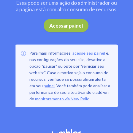
Essa pode ser uma ação do administrador ou
a página está com alto consumo de recursos.
.
Acessar painel
Para mais informações,
acesse seu painel
e,
nas configurações do seu site, desative a
opção "pausar" ou opte por "reiniciar seu
website". Caso o motivo seja o consumo de
recursos, verifique se possui algum alerta
em seu
painel
. Você também pode analisar a
performance de seu site ativando o add-on
de
monitoramento via New Relic
.