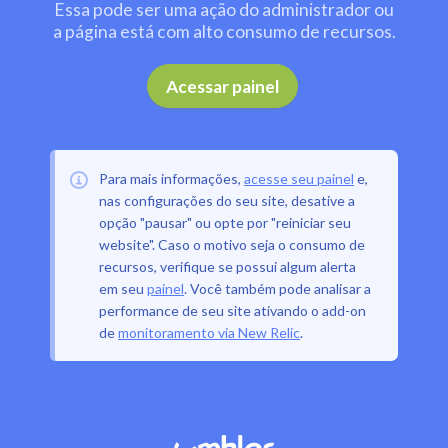
Essa pode ser uma ação do administrador ou
a página está com alto consumo de recursos.
.
Acessar painel
Para mais informações,
acesse seu painel
e,
nas configurações do seu site, desative a
opção "pausar" ou opte por "reiniciar seu
website". Caso o motivo seja o consumo de
recursos, verifique se possui algum alerta
em seu
painel
. Você também pode analisar a
performance de seu site ativando o add-on
de
monitoramento via New Relic
.