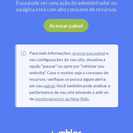
Essa pode ser uma ação do administrador ou
a página está com alto consumo de recursos.
.
Acessar painel
Para mais informações,
acesse seu painel
e,
nas configurações do seu site, desative a
opção "pausar" ou opte por "reiniciar seu
website". Caso o motivo seja o consumo de
recursos, verifique se possui algum alerta
em seu
painel
. Você também pode analisar a
performance de seu site ativando o add-on
de
monitoramento via New Relic
.