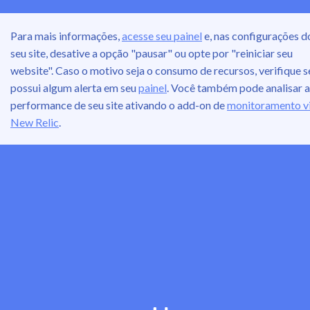
Para mais informações,
acesse seu painel
e, nas configurações d
seu site, desative a opção "pausar" ou opte por "reiniciar seu
website". Caso o motivo seja o consumo de recursos, verifique s
possui algum alerta em seu
painel
. Você também pode analisar a
performance de seu site ativando o add-on de
monitoramento v
New Relic
.