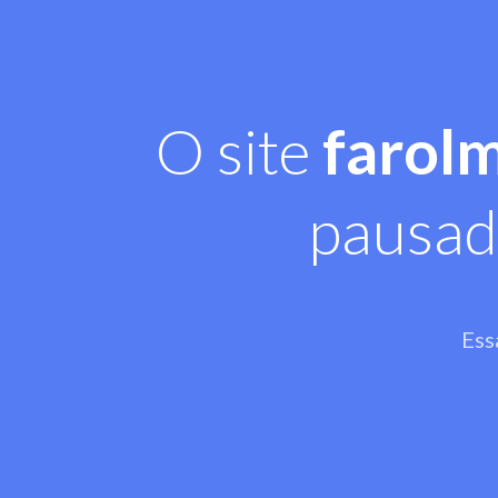
O site
farol
pausad
Ess