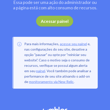
Essa pode ser uma ação do administrador ou
a página está com alto consumo de recursos.
.
Acessar painel
Para mais informações,
acesse seu painel
e,
nas configurações do seu site, desative a
opção "pausar" ou opte por "reiniciar seu
website". Caso o motivo seja o consumo de
recursos, verifique se possui algum alerta
em seu
painel
. Você também pode analisar a
performance de seu site ativando o add-on
de
monitoramento via New Relic
.