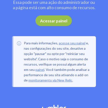
Essa pode ser uma ação do administrador ou
a página está com alto consumo de recursos.
.
Acessar painel
Para mais informações,
acesse seu painel
e,
nas configurações do seu site, desative a
opção "pausar" ou opte por "reiniciar seu
website". Caso o motivo seja o consumo de
recursos, verifique se possui algum alerta
em seu
painel
. Você também pode analisar a
performance de seu site ativando o add-on
de
monitoramento via New Relic
.